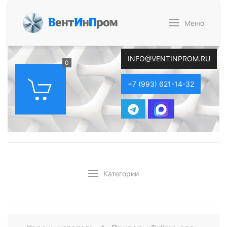
В
ент
И
н
П
ром
Меню
INFO@VENTINPROM.RU
0
+7 (993) 621-14-32
Категории