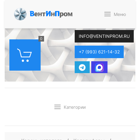
В
ент
И
н
П
ром
Меню
INFO@VENTINPROM.RU
0
+7 (993) 621-14-32
Категории