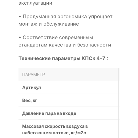
эксплуатации
• Продуманная эргономика упрощает
монтаж и обслуживание
• Соответствие современным
стандартам качества и безопасности
Технические параметры КПСк 4-7 :
ПАРАМЕТР
ЗНАЧЕ
Артикул
КПСк 4
Вес, кг
53
Давление пара на входе
0.1
Массовая скорость воздуха в
3.6
набегающем потоке, кг/м2с