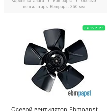
Корень каталога
/
Ebmpapst
/
Осевые
вентиляторы Ebmpapst 350 мм
✅ В НАЛИЧИИ
Осевой вентилятор Ebmpapst