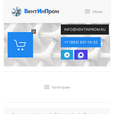
В
ент
И
н
П
ром
Меню
INFO@VENTINPROM.RU
0
+7 (993) 621-14-32
Категории