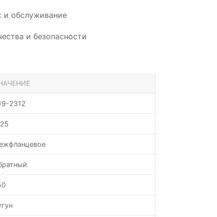
 и обслуживание
ества и безопасности
НАЧЕНИЕ
19-2312
.25
ежфланцевое
братный
50
угун