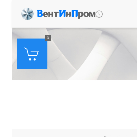
В
ент
И
н
П
ром
0