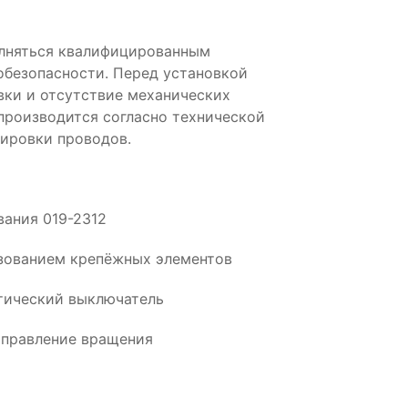
олняться квалифицированным
обезопасности. Перед установкой
вки и отсутствие механических
производится согласно технической
ировки проводов.
вания 019-2312
ьзованием крепёжных элементов
тический выключатель
аправление вращения