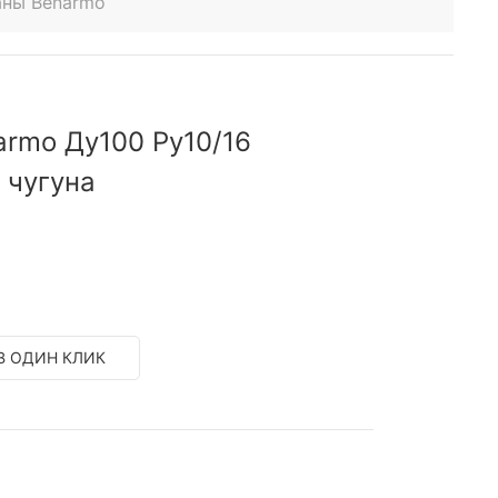
аны Benarmo
armo Ду100 Ру10/16
 чугуна
В ОДИН КЛИК