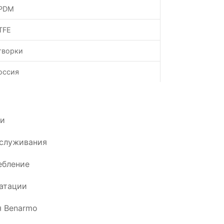
PDM
TFE
творки
оссия
ии
бслуживания
ебление
атации
я Benarmo