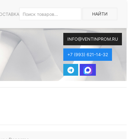
НАЙТИ
ОСТАВКА
INFO@VENTINPROM.RU
+7 (993) 621-14-32