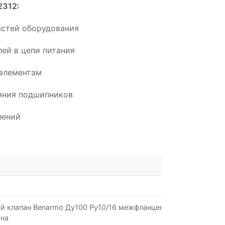
2312:
астей оборудования
ей в цепи питания
элементам
ояния подшипников
лений
й клапан Benarmo Ду100 Ру10/16 межфланцевый со
уна