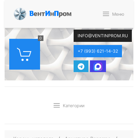
В
ент
И
н
П
ром
Меню
INFO@VENTINPROM.RU
0
+7 (993) 621-14-32
Категории