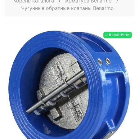
Корень каталога
/
Арматура Benarmo
/
Чугунные обратные клапаны Benarmo
✅ В НАЛИЧИИ