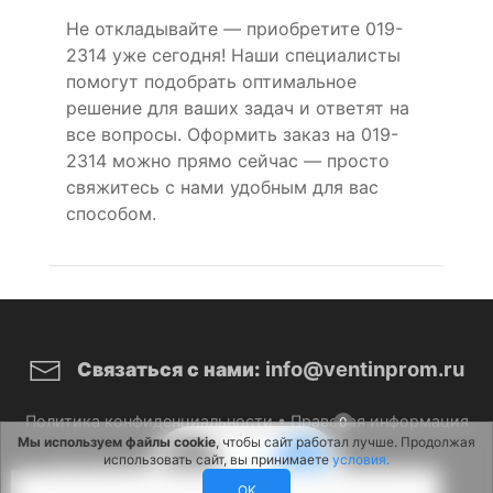
Не откладывайте — приобретите 019-
2314 уже сегодня! Наши специалисты
помогут подобрать оптимальное
решение для ваших задач и ответят на
все вопросы. Оформить заказ на 019-
2314 можно прямо сейчас — просто
свяжитесь с нами удобным для вас
способом.
info@ventinprom.ru
Связаться с нами:
Политика конфиденциальности
•
Правовая информация
0
Мы используем файлы cookie
, чтобы сайт работал лучше. Продолжая
использовать сайт, вы принимаете
условия.
© 2026 ВентИнПром. Все права защищены.
OK