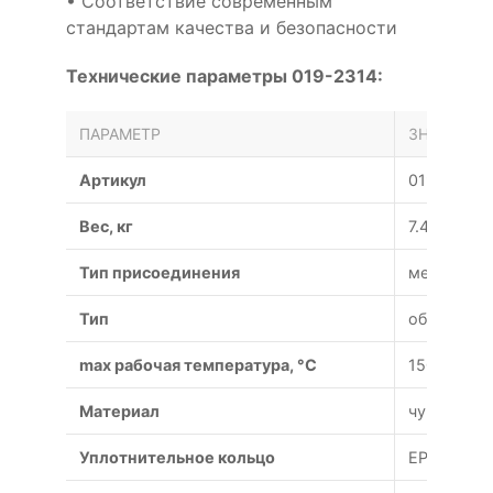
• Соответствие современным
стандартам качества и безопасности
Технические параметры 019-2314:
ПАРАМЕТР
ЗНАЧЕНИЕ
Артикул
019-2314
Вес, кг
7.45
Тип присоединения
межфланц
Тип
обратный
max рабочая температура, °C
150
Материал
чугун
Уплотнительное кольцо
EPDM