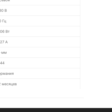
30 В
0 Гц
.06 Вт
.27 А
 мм
P44
ермания
2 месяцев