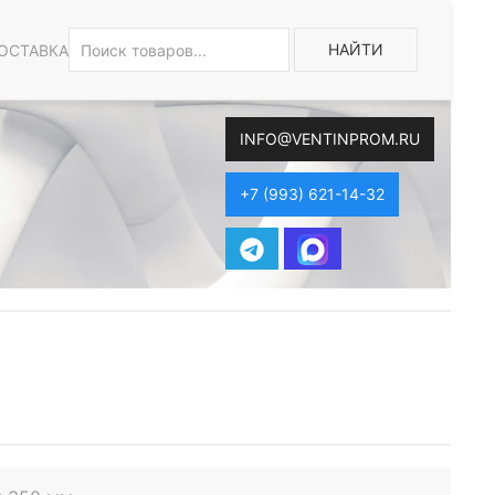
НАЙТИ
ОСТАВКА
INFO@VENTINPROM.RU
+7 (993) 621-14-32