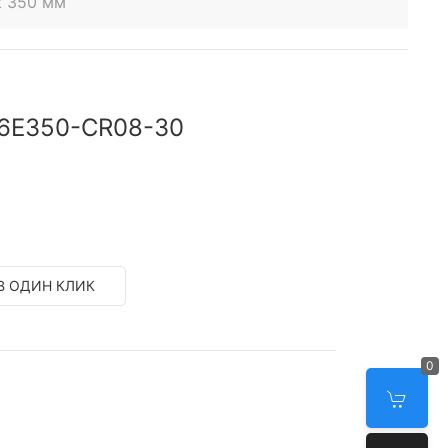
t 350 мм
W6E350-CR08-30
В ОДИН КЛИК
0