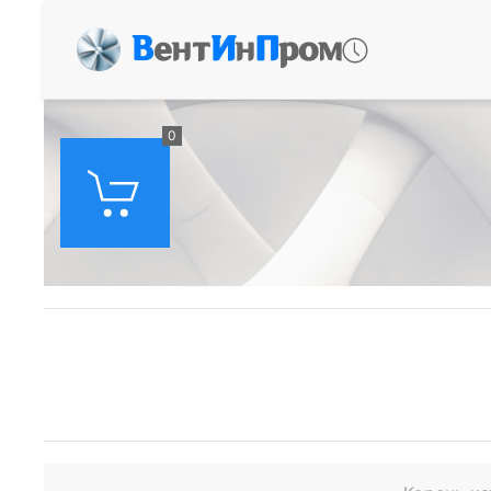
В
ент
И
н
П
ром
0