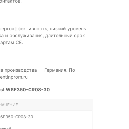
онтактов.
нергоэффективность, низкий уровень
а и обслуживания, длительный срок
артам CE.
на производства — Германия. По
ntinprom.ru
apst W6E350-CR08-30
НАЧЕНИЕ
6E350-CR08-30
севой