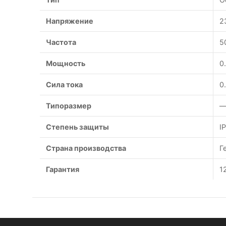
Напряжение
2
Частота
5
Мощность
0
Сила тока
0
Типоразмер
—
Степень защиты
I
Страна производства
Г
Гарантия
1