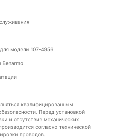
бслуживания
для модели 107-4956
я Benarmo
атации
олняться квалифицированным
обезопасности. Перед установкой
вки и отсутствие механических
производится согласно технической
ировки проводов.