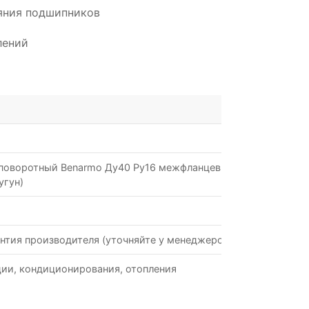
ояния подшипников
лений
поворотный Benarmo Ду40 Ру16 межфланцевый с
угун)
нтия производителя (уточняйте у менеджеров)
ии, кондиционирования, отопления