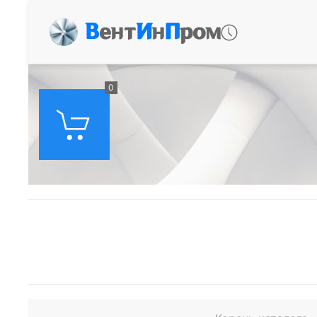
В
ент
И
н
П
ром
0