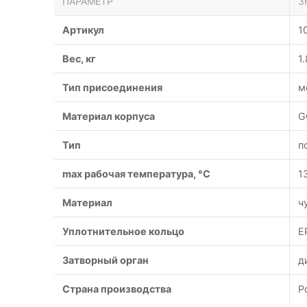
ПАРАМЕТР
З
Артикул
1
Вес, кг
1
Тип присоединения
м
Материал корпуса
G
Тип
п
max рабочая температура, °C
1
Материал
ч
Уплотнительное кольцо
E
Затворный орган
д
Страна производства
Р