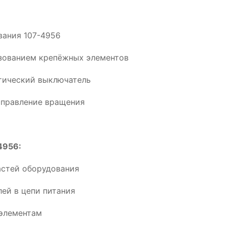
вания 107-4956
ьзованием крепёжных элементов
тический выключатель
аправление вращения
4956:
астей оборудования
ей в цепи питания
элементам