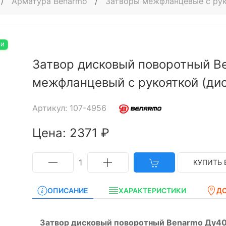
/
Арматура Benarmo
/
Затворы межфланцевые с ру
ИИ
Затвор дисковый поворотный B
межфланцевый с рукояткой (дис
Артикул: 107-4956
Цена: 2371 ₽
1
КУПИТЬ 
ОПИСАНИЕ
ХАРАКТЕРИСТИКИ
Д
Затвор дисковый поворотный Benarmo Ду40