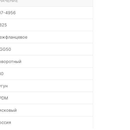
НАЧЕНИЕ
07-4956
.825
ежфланцевое
GG50
оворотный
30
угун
PDM
исковый
оссия