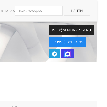
НАЙТИ
ОСТАВКА
INFO@VENTINPROM.RU
+7 (993) 621-14-32