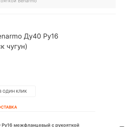
кояткой Benarmo
enarmo Ду40 Ру16
к чугун)
В ОДИН КЛИК
ОСТАВКА
 Ру16 межфланцевый с рукояткой