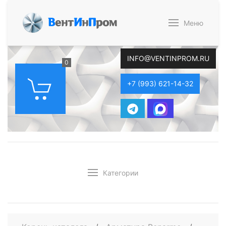
В
ент
И
н
П
ром
Меню
INFO@VENTINPROM.RU
0
+7 (993) 621-14-32
Категории