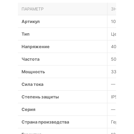
ПАРАМЕТР
ЗНАЧЕНИЕ
Артикул
107146
Тип
Центробе
Напряжение
400 В
Частота
50 Гц
Мощность
3300;1900
Сила тока
— А
Степень защиты
IP54
Серия
—
Страна производства
Германия