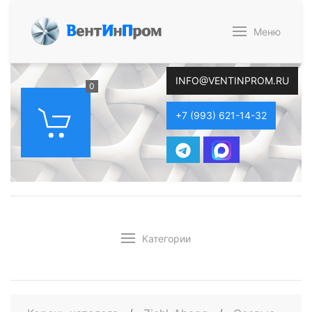
В
ент
И
н
П
ром
Меню
INFO@VENTINPROM.RU
0
+7 (993) 621-14-32
Категории