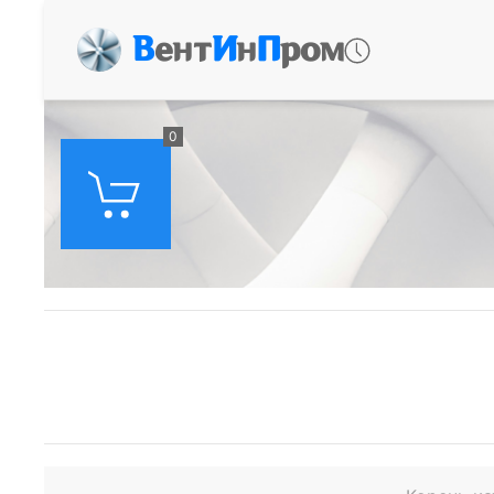
В
ент
И
н
П
ром
0