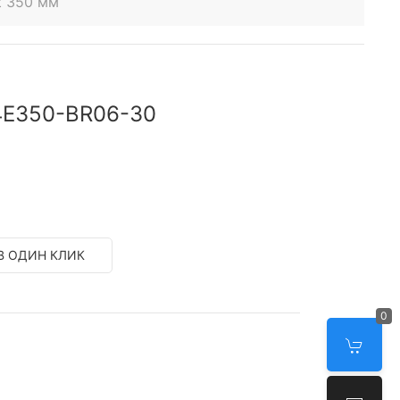
t 350 мм
4E350-BR06-30
В ОДИН КЛИК
0