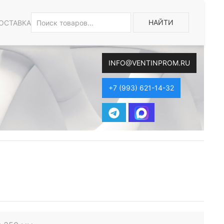
НАЙТИ
ОСТАВКА
INFO@VENTINPROM.RU
+7 (993) 621-14-32