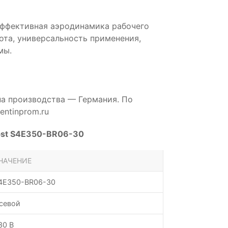
эффективная аэродинамика рабочего
бота, универсальность применения,
мы.
на производства — Германия. По
ntinprom.ru
pst S4E350-BR06-30
НАЧЕНИЕ
4E350-BR06-30
севой
30 В