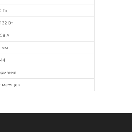
0 Гц
.132 Вт
.58 А
 мм
P44
ермания
2 месяцев