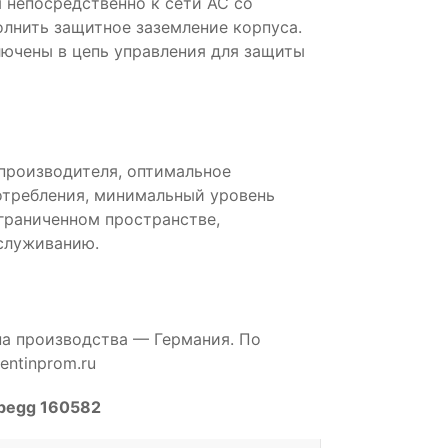
 непосредственно к сети AC со
лнить защитное заземление корпуса.
ючены в цепь управления для защиты
производителя, оптимальное
отребления, минимальный уровень
ограниченном пространстве,
служиванию.
на производства — Германия. По
ntinprom.ru
Abegg 160582