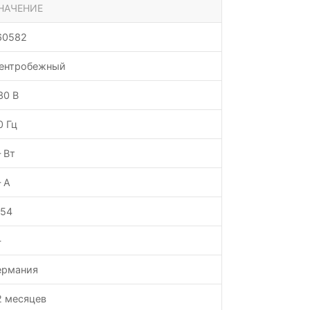
НАЧЕНИЕ
60582
ентробежный
30 В
0 Гц
 Вт
 А
P54
—
ермания
2 месяцев