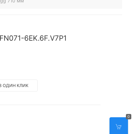
egg 710 мм
 FN071-6EK.6F.V7P1
В ОДИН КЛИК
0