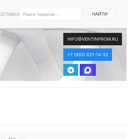
НАЙТИ
ОСТАВКА
INFO@VENTINPROM.RU
+7 (993) 621-14-32