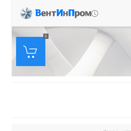
В
ент
И
н
П
ром
0