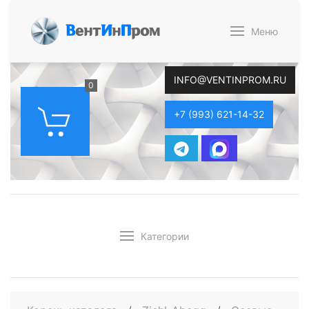
В
ент
И
н
П
ром
Меню
INFO@VENTINPROM.RU
0
+7 (993) 621-14-32
Категории