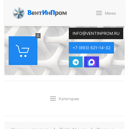
В
ент
И
н
П
ром
Меню
INFO@VENTINPROM.RU
0
+7 (993) 621-14-32
Категории