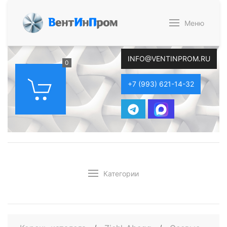
В
ент
И
н
П
ром
Меню
INFO@VENTINPROM.RU
0
+7 (993) 621-14-32
Категории