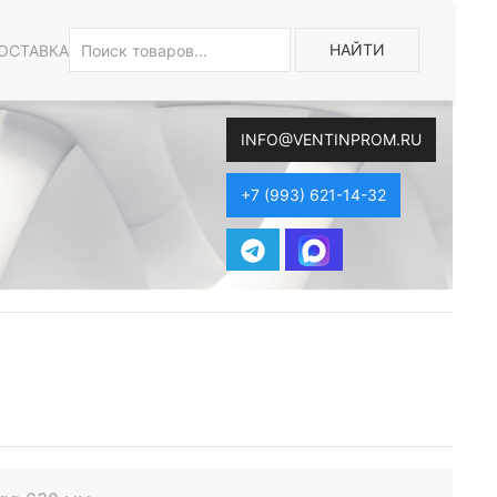
НАЙТИ
ОСТАВКА
INFO@VENTINPROM.RU
+7 (993) 621-14-32