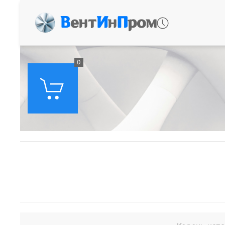
В
ент
И
н
П
ром
0