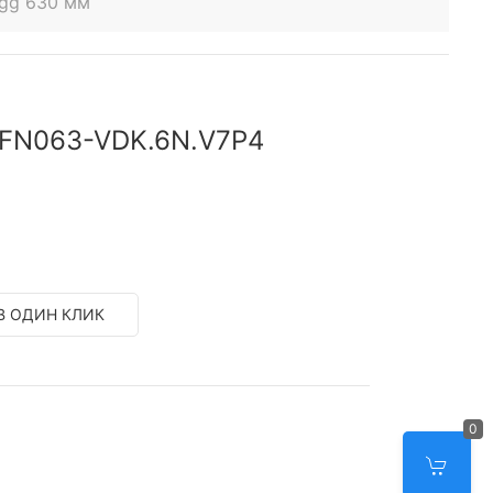
egg 630 мм
g FN063-VDK.6N.V7P4
В ОДИН КЛИК
0