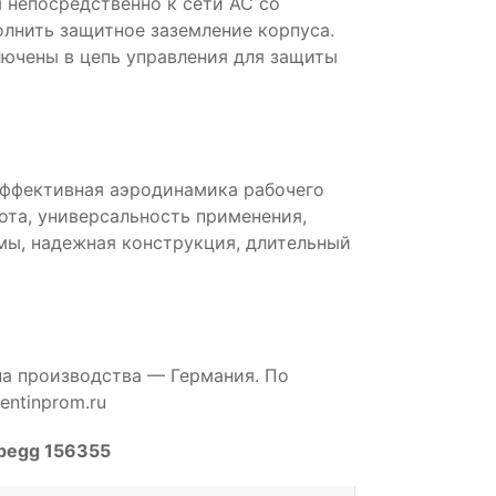
 непосредственно к сети AC со
лнить защитное заземление корпуса.
ючены в цепь управления для защиты
эффективная аэродинамика рабочего
бота, универсальность применения,
мы, надежная конструкция, длительный
на производства — Германия. По
ntinprom.ru
Abegg 156355