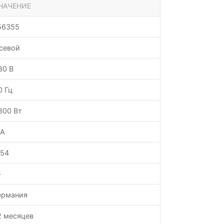
НАЧЕНИЕ
56355
севой
80 В
0 Гц
800 Вт
 А
P54
—
ермания
2 месяцев