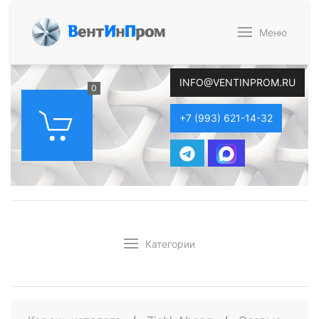
В
ент
И
н
П
ром
Меню
INFO@VENTINPROM.RU
0
+7 (993) 621-14-32
Категории