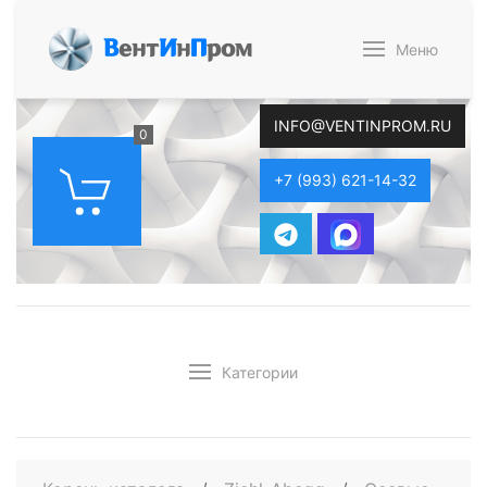
В
ент
И
н
П
ром
Меню
INFO@VENTINPROM.RU
0
+7 (993) 621-14-32
Категории