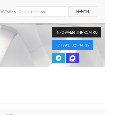
НАЙТИ
ОСТАВКА
INFO@VENTINPROM.RU
+7 (993) 621-14-32