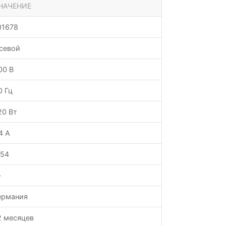
НАЧЕНИЕ
01678
севой
00 В
0 Гц
20 Вт
.4 А
P54
—
ермания
2 месяцев