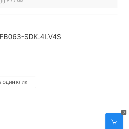
egg 630 мм
 FB063-SDK.4I.V4S
В ОДИН КЛИК
0