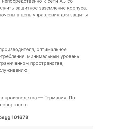
 непосредственно к сети AC со
лнить защитное заземление корпуса.
ючены в цепь управления для защиты
производителя, оптимальное
отребления, минимальный уровень
ограниченном пространстве,
служиванию.
на производства — Германия. По
ntinprom.ru
begg 101678