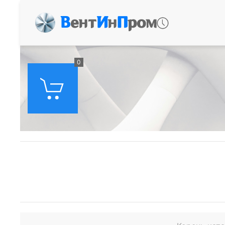
В
ент
И
н
П
ром
0