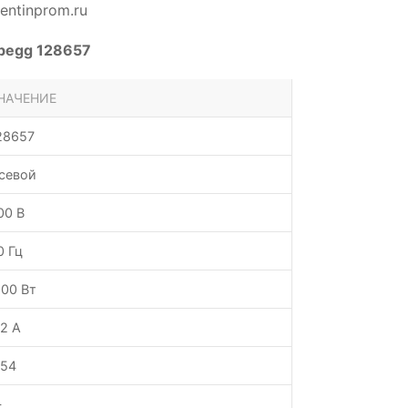
ntinprom.ru
Abegg 128657
НАЧЕНИЕ
28657
севой
00 В
0 Гц
100 Вт
.2 А
P54
—