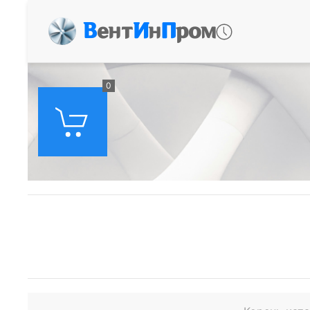
В
ент
И
н
П
ром
0