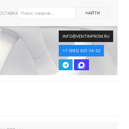
НАЙТИ
ОСТАВКА
INFO@VENTINPROM.RU
+7 (993) 621-14-32