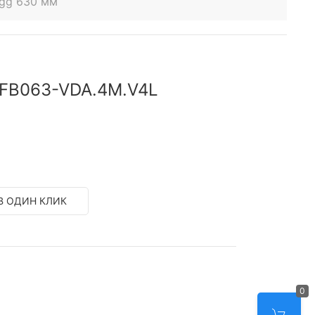
egg 630 мм
 FB063-VDA.4M.V4L
В ОДИН КЛИК
0