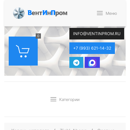
В
ент
И
н
П
ром
Меню
INFO@VENTINPROM.RU
0
+7 (993) 621-14-32
Категории