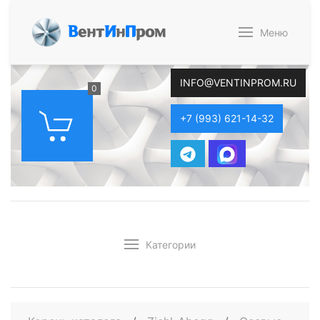
В
ент
И
н
П
ром
Меню
INFO@VENTINPROM.RU
0
+7 (993) 621-14-32
Категории