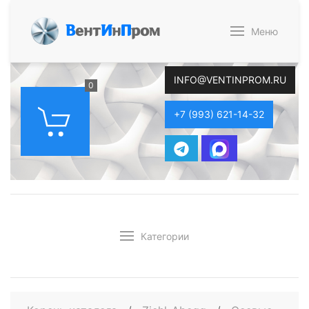
В
ент
И
н
П
ром
Меню
INFO@VENTINPROM.RU
0
+7 (993) 621-14-32
Категории