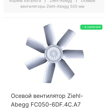
Корень каталога
/
Ziehl-Abegg
/
Осевые
вентиляторы Ziehl-Abegg 500 мм
✅ В НАЛИЧИИ
Осевой вентилятор Ziehl-
Abegg FC050-6DF.4C.A7