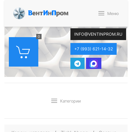
В
ент
И
н
П
ром
Меню
INFO@VENTINPROM.RU
0
+7 (993) 621-14-32
Категории