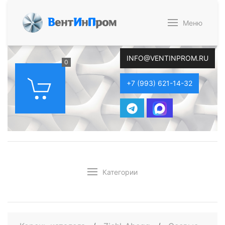
В
ент
И
н
П
ром
Меню
INFO@VENTINPROM.RU
0
+7 (993) 621-14-32
Категории