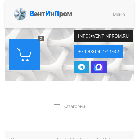
В
ент
И
н
П
ром
Меню
INFO@VENTINPROM.RU
0
+7 (993) 621-14-32
Категории