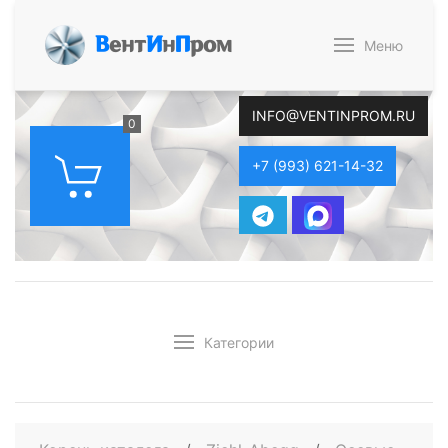
В
ент
И
н
П
ром
Меню
INFO@VENTINPROM.RU
0
+7 (993) 621-14-32
Категории