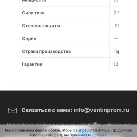
Сила тока
0.52 А
Степень защиты
IP54
Серия
—
Страна производства
Германия
Гарантия
12 месяце
info@ventinprom.ru
Связаться с нами:
Политика конфиденциальности
•
Правовая информация
0
Мы используем файлы cookie
, чтобы сайт работал лучше. Продолжая
использовать сайт, вы принимаете
условия.