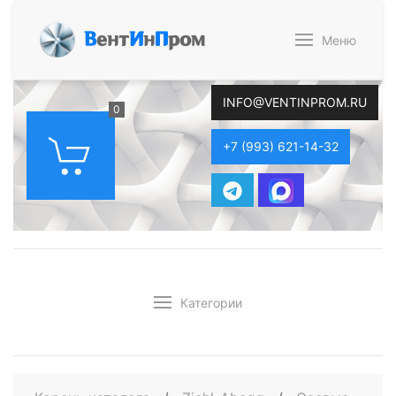
В
ент
И
н
П
ром
Меню
INFO@VENTINPROM.RU
0
+7 (993) 621-14-32
Категории