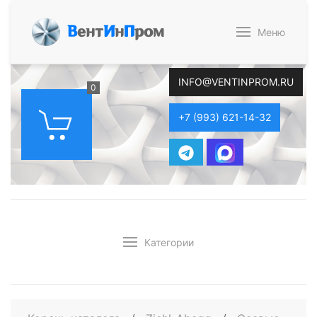
В
ент
И
н
П
ром
Меню
INFO@VENTINPROM.RU
0
+7 (993) 621-14-32
Категории