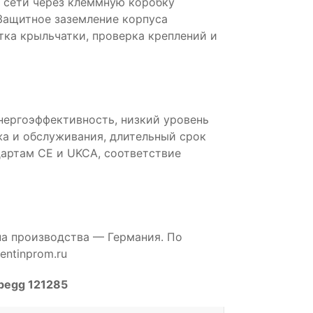
 сети через клеммную коробку
 Защитное заземление корпуса
тка крыльчатки, проверка креплений и
нергоэффективность, низкий уровень
а и обслуживания, длительный срок
артам CE и UKCA, соответствие
на производства — Германия. По
ntinprom.ru
begg 121285