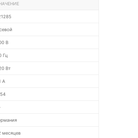
НАЧЕНИЕ
21285
севой
00 В
0 Гц
20 Вт
1 А
P54
—
ермания
2 месяцев