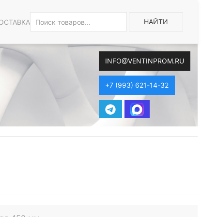
НАЙТИ
ОСТАВКА
INFO@VENTINPROM.RU
+7 (993) 621-14-32