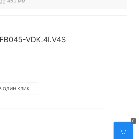
egg 450 мм
 FB045-VDK.4I.V4S
В ОДИН КЛИК
0