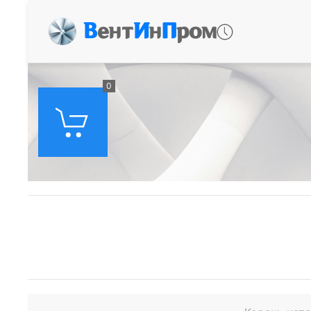
В
ент
И
н
П
ром
0