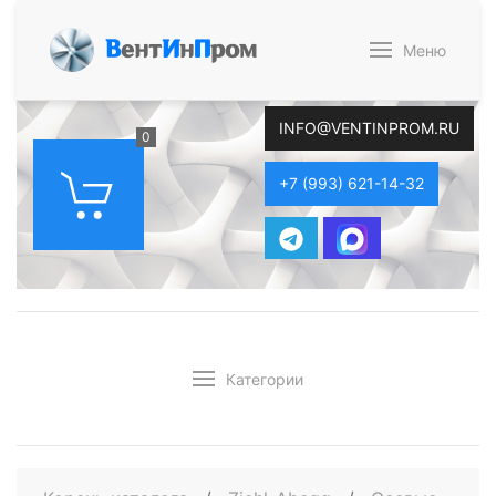
В
ент
И
н
П
ром
Меню
INFO@VENTINPROM.RU
0
+7 (993) 621-14-32
Категории