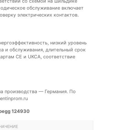
ветствии со схемой на шильдике
иодическое обслуживание включает
роверку электрических контактов.
нергоэффективность, низкий уровень
а и обслуживания, длительный срок
артам CE и UKCA, соответствие
на производства — Германия. По
ntinprom.ru
Abegg 124930
НАЧЕНИЕ