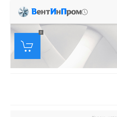
В
ент
И
н
П
ром
0