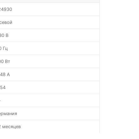
24930
севой
30 В
0 Гц
00 Вт
.48 А
P54
—
ермания
2 месяцев