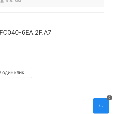
egg 400 мм
 FC040-6EA.2F.A7
В ОДИН КЛИК
0