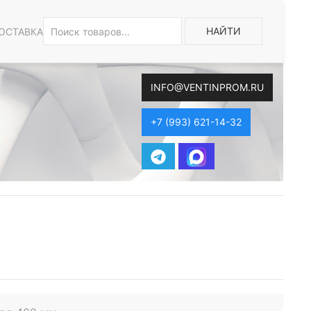
НАЙТИ
ОСТАВКА
INFO@VENTINPROM.RU
+7 (993) 621-14-32