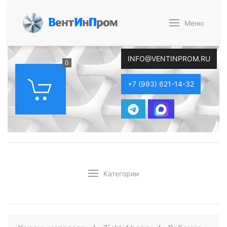
В
ент
И
н
П
ром
Меню
INFO@VENTINPROM.RU
0
+7 (993) 621-14-32
Категории