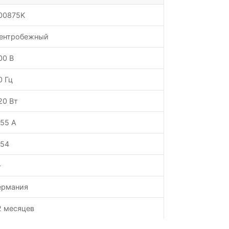
00875K
ентробежный
00 В
0 Гц
20 Вт
.55 А
P54
—
ермания
2 месяцев