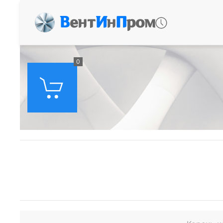
В
ент
И
н
П
ром
0