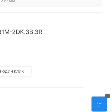
 310 мм
31M-2DK.3B.3R
В ОДИН КЛИК
0