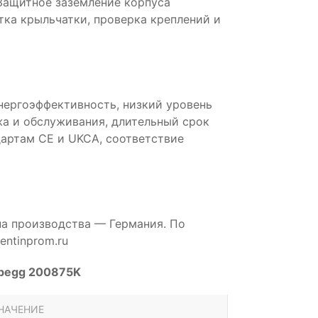
 Защитное заземление корпуса
тка крыльчатки, проверка креплений и
нергоэффективность, низкий уровень
а и обслуживания, длительный срок
артам CE и UKCA, соответствие
на производства — Германия. По
ntinprom.ru
Abegg 200875K
НАЧЕНИЕ