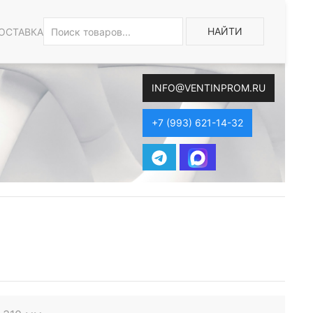
НАЙТИ
ОСТАВКА
INFO@VENTINPROM.RU
+7 (993) 621-14-32