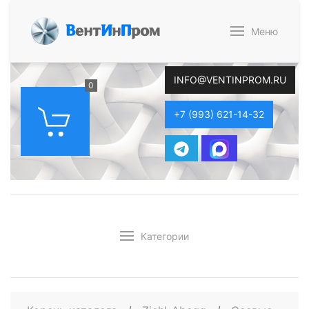
В
ент
И
н
П
ром
Меню
INFO@VENTINPROM.RU
0
+7 (993) 621-14-32
Категории