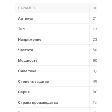
ПАРАМЕТР
ЗНАЧЕНИЕ
Артикул
210169
Тип
Центробе
Напряжение
230/400 В
Частота
50 Гц
Мощность
900 Вт
Сила тока
3,3/1,9 А
Степень защиты
IP54
Серия
RG-P
Страна производства
Германия