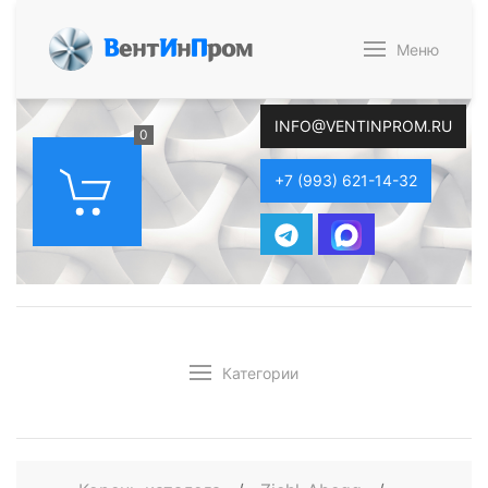
В
ент
И
н
П
ром
Меню
INFO@VENTINPROM.RU
0
+7 (993) 621-14-32
Категории