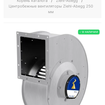
Корень каталога
/
Ziehl-Abegg
/
Центробежные вентиляторы Ziehl-Abegg 250
мм
✅ В НАЛИЧИИ