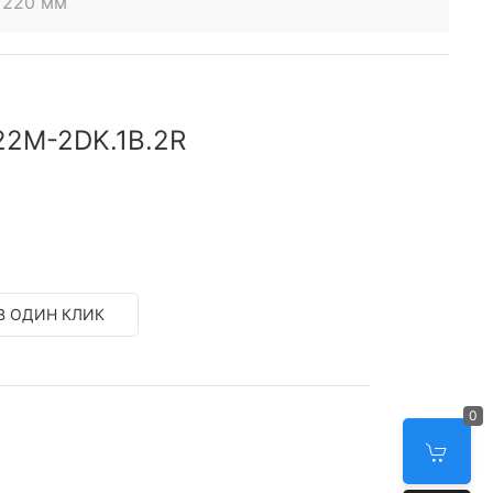
 220 мм
22M-2DK.1B.2R
В ОДИН КЛИК
0