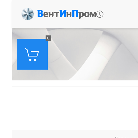
В
ент
И
н
П
ром
0