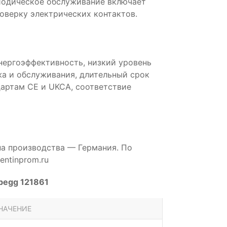
иодическое обслуживание включает
роверку электрических контактов.
нергоэффективность, низкий уровень
а и обслуживания, длительный срок
артам CE и UKCA, соответствие
на производства — Германия. По
ntinprom.ru
begg 121861
НАЧЕНИЕ