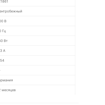
21861
ентробежный
00 В
0 Гц
60 Вт
.3 А
P54
—
ермания
2 месяцев