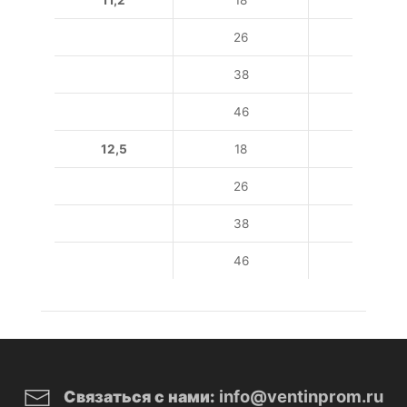
26
11
38
15
46
18,5
12,5
18
11
26
15
38
22
46
37
info@ventinprom.ru
Связаться с нами: