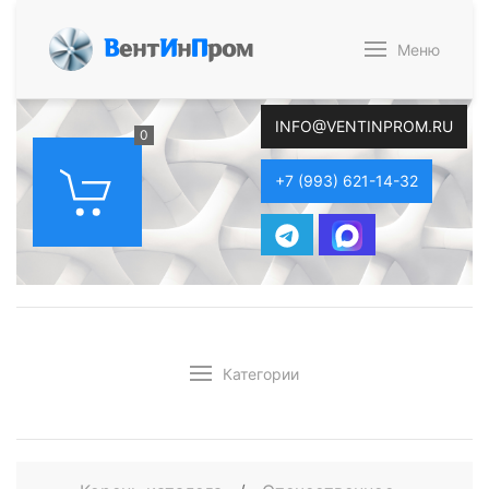
В
ент
И
н
П
ром
Меню
INFO@VENTINPROM.RU
0
+7 (993) 621-14-32
Категории