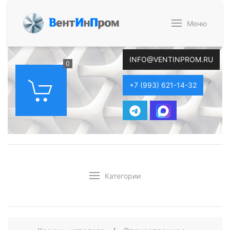
В
ент
И
н
П
ром
Меню
INFO@VENTINPROM.RU
0
+7 (993) 621-14-32
Категории