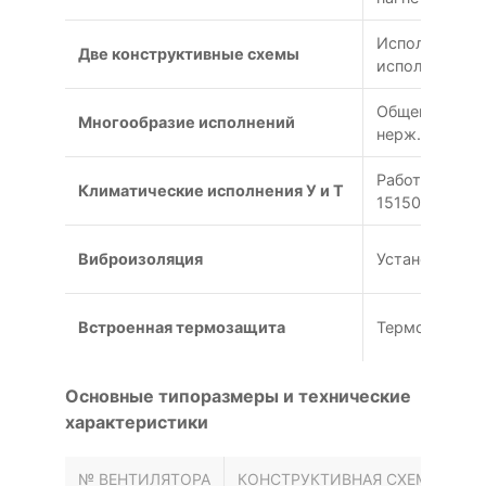
Исполнение 1 
Две конструктивные схемы
исполнение 5
Общепромышлен
Многообразие исполнений
нерж.+латунь
Работа при –
Климатические исполнения У и Т
15150-69
Виброизоляция
Установка на
Встроенная термозащита
Термоконтакт
Основные типоразмеры и технические
характеристики
№ ВЕНТИЛЯТОРА
КОНСТРУКТИВНАЯ СХЕМА
МО