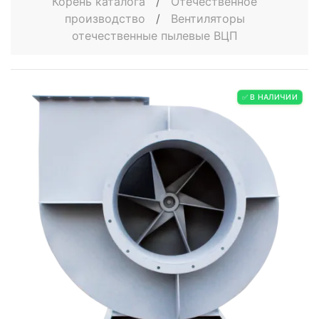
Корень каталога
/
Отечественное
производство
/
Вентиляторы
отечественные пылевые ВЦП
✅ В НАЛИЧИИ