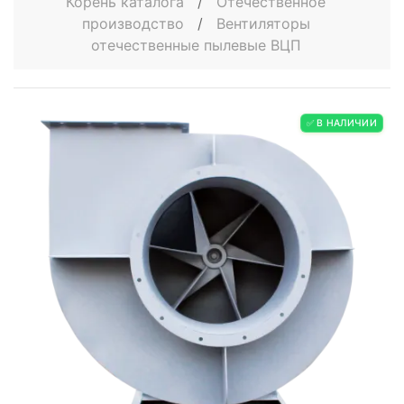
Корень каталога
/
Отечественное
производство
/
Вентиляторы
отечественные пылевые ВЦП
✅ В НАЛИЧИИ