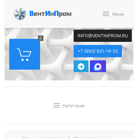
В
ент
И
н
П
ром
Меню
INFO@VENTINPROM.RU
0
+7 (993) 621-14-32
Категории