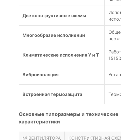
Исполнение 1 
Две конструктивные схемы
исполнение 5
Общепромышлен
Многообразие исполнений
нерж.+латунь
Работа при –
Климатические исполнения У и Т
15150-69
Виброизоляция
Установка на
Встроенная термозащита
Термоконтакт
Основные типоразмеры и технические
характеристики
№ ВЕНТИЛЯТОРА
КОНСТРУКТИВНАЯ СХЕМА
МО