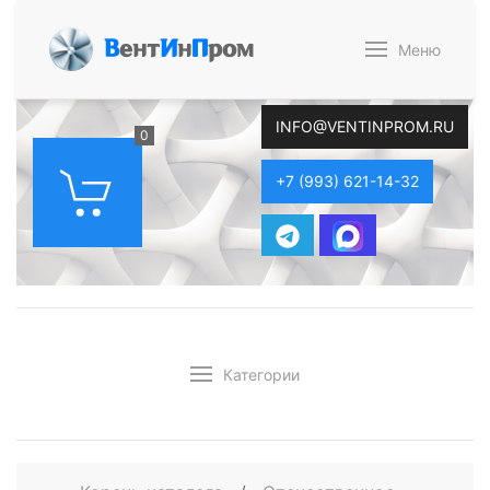
В
ент
И
н
П
ром
Меню
INFO@VENTINPROM.RU
0
+7 (993) 621-14-32
Категории