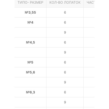
ТИПО- РАЗМЕР
КОЛ-ВО ЛОПАТОК
ЧАСТОТА ВР
№3,55
6
150
№4
6
150
9
150
№4,5
6
150
9
№5
6
№5,6
6
100
9
№6,3
6
100
9