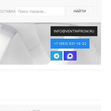
НАЙТИ
ОСТАВКА
INFO@VENTINPROM.RU
+7 (993) 621-14-32