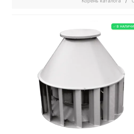
Корень каталога
/
✅ В НАЛИЧ