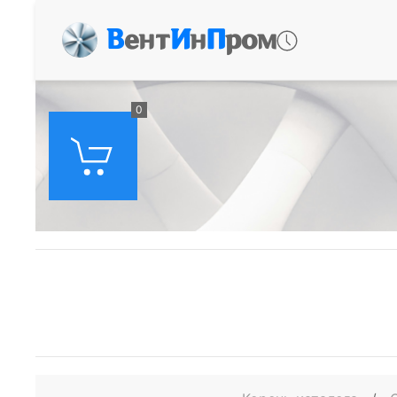
В
ент
И
н
П
ром
0