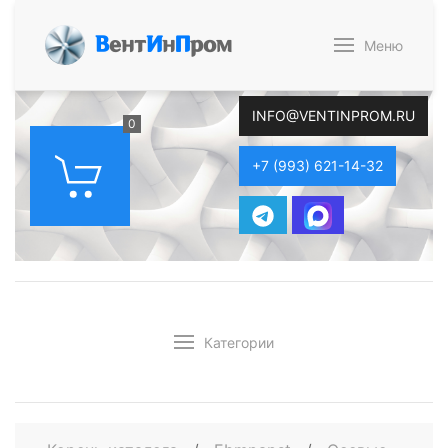
В
ент
И
н
П
ром
Меню
INFO@VENTINPROM.RU
0
+7 (993) 621-14-32
Категории