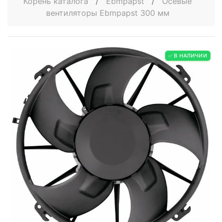
Корень каталога
/
Ebmpapst
/
Осевые
вентиляторы Ebmpapst 300 мм
✅ В НАЛИЧИИ