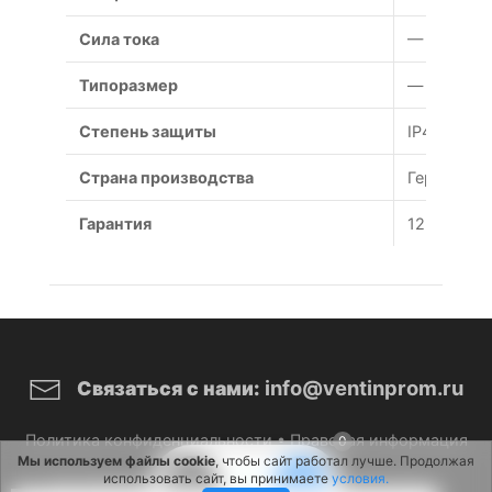
Сила тока
— А
Типоразмер
— мм
Степень защиты
IP44
Страна производства
Германия
Гарантия
12 месяце
info@ventinprom.ru
Связаться с нами:
Политика конфиденциальности
•
Правовая информация
0
Мы используем файлы cookie
, чтобы сайт работал лучше. Продолжая
использовать сайт, вы принимаете
условия.
© 2026 ВентИнПром. Все права защищены.