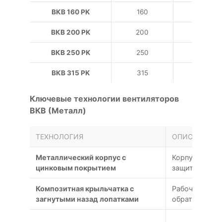
ВКВ 160 РK
160
ВКВ 200 РK
200
ВКВ 250 РK
250
ВКВ 315 РK
315
Ключевые технологии вентиляторов
ВКВ (Металл)
ТЕХНОЛОГИЯ
ОПИСАНИЕ
Металлический корпус с
Корпус из вы
цинковым покрытием
защитным по
Композитная крыльчатка с
Рабочее коле
загнутыми назад лопатками
обратной кри