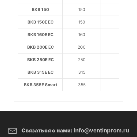
ВКВ 150
150
5
ВКВ 150E EC
150
5
ВКВ 160E EC
160
6
ВКВ 200E EC
200
9
ВКВ 250E EC
250
1
ВКВ 315E EC
315
2
ВКВ 355E Smart
355
2
info@ventinprom.ru
Связаться с нами: