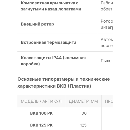
Композитная крыльчатка с
Рабочее коле
загнутыми назад лопатками
обратной кри
Ротор двигат
Внешний ротор
интегрирован
Автоматическ
Встроенная термозащита
последующим
Класс защиты IP44 (клеммная
Пылевлагоза
коробка)
Основные типоразмеры и технические
характеристики ВКВ (Пластик)
МОДЕЛЬ / АРТИКУЛ
ДИАМЕТР, ММ
ПРОИЗВОДИ
ВКВ 100 РK
100
ВКВ 125 РK
125