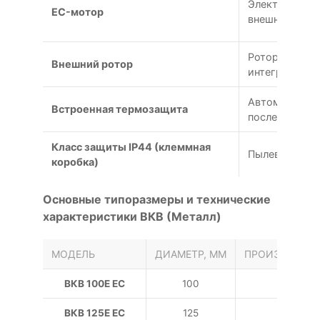
Электронно-к
EC-мотор
внешним рот
Ротор двигат
Внешний ротор
интегрирован
Автоматическ
Встроенная термозащита
последующим
Класс защиты IP44 (клеммная
Пылевлагоза
коробка)
Основные типоразмеры и технические
характеристики ВКВ (Металл)
МОДЕЛЬ
ДИАМЕТР, ММ
ПРОИЗВОДИТЕ
ВКВ 100E EC
100
2
ВКВ 125E EC
125
3