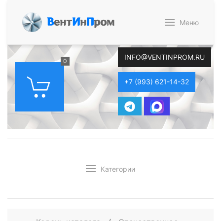
В
ент
И
н
П
ром
Меню
INFO@VENTINPROM.RU
0
+7 (993) 621-14-32
Категории