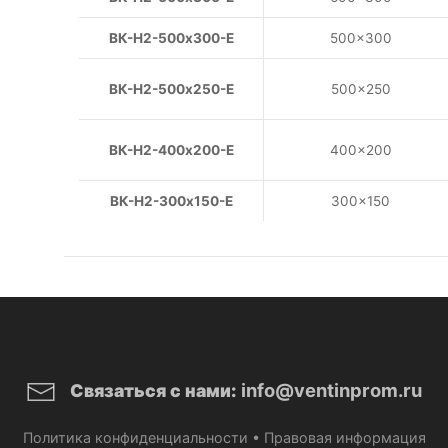
ВК-Н2-500х300-E
500×300
ВК-Н2-500х250-E
500×250
ВК-Н2-400х200-E
400×200
ВК-Н2-300х150-E
300×150
info@ventinprom.ru
Связаться с нами:
Политика конфиденциальности
•
Правовая информация