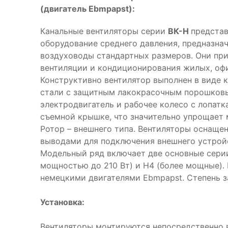
(двигатель Ebmpapst):
Канальные вентиляторы серии
ВК-Н
предста
оборудование среднего давления, предназна
воздуховоды стандартных размеров. Они пр
вентиляции и кондиционирования жилых, оф
Конструктивно вентилятор выполнен в виде 
стали с защитным лакокрасочным порошковы
электродвигатель и рабочее колесо с лопатк
съемной крышке, что значительно упрощает 
Ротор – внешнего типа. Вентиляторы оснащ
выводами для подключения внешнего устройс
Модельный ряд включает две основные серии
мощностью до 210 Вт) и Н4 (более мощные)
немецкими двигателями Ebmpapst. Степень за
Установка:
Вентиляторы монтируются непосредственно 