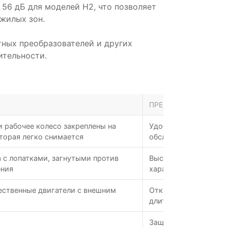
 56 дБ для моделей Н2, что позволяет
 жилых зон.
тных преобразователей и других
ительности.
ПРЕИМУЩЕСТВА
и рабочее колесо закреплены на
Удобство монтажа; б
торая легко снимается
обслуживания и очис
 с лопатками, загнутыми против
Высокий КПД; не пе
ения
характеристика; ста
ственные двигатели с внешним
Отказоустойчивость;
длительный срок сл
Защита от перегрева