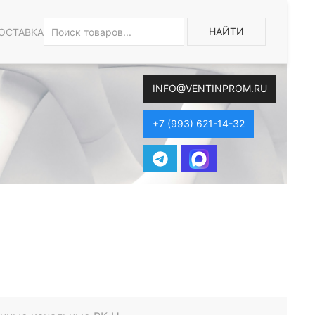
НАЙТИ
ОСТАВКА
INFO@VENTINPROM.RU
+7 (993) 621-14-32