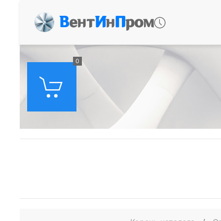
В
ент
И
н
П
ром
0