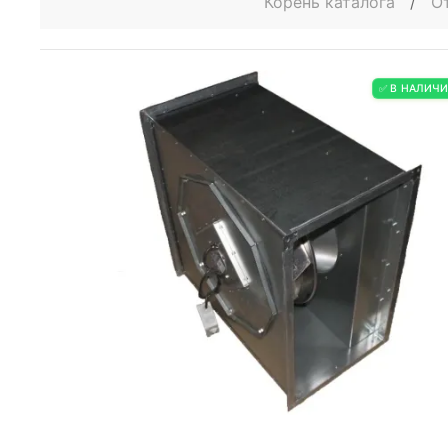
Корень каталога
/
О
✅ В НАЛИЧ