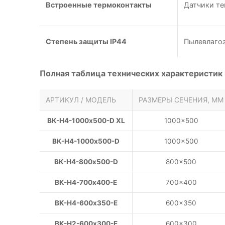
Встроенные термоконтакты
Датчики те
Степень защиты IP44
Пылевлаго
Полная таблица технических характеристик
АРТИКУЛ / МОДЕЛЬ
РАЗМЕРЫ СЕЧЕНИЯ, ММ
ВК-Н4-1000х500-D XL
1000×500
ВК-Н4-1000х500-D
1000×500
ВК-Н4-800х500-D
800×500
ВК-Н4-700х400-E
700×400
ВК-Н4-600х350-E
600×350
ВК-Н2-600х300-E
600×300