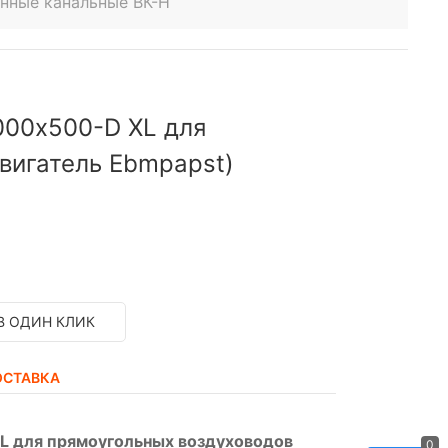
нные канальные ВК-Н
000х500-D XL для
вигатель Ebmpapst)
В ОДИН КЛИК
ОСТАВКА
L для прямоугольных воздуховодов
0