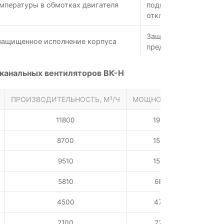
мпературы в обмотках двигателя
подключения внешне
отключения
Защита от проникнов
защищенное исполнение корпуса
предметов и брызг
 канальных вентиляторов ВК-Н
ПРОИЗВОДИТЕЛЬНОСТЬ, М³/Ч
МОЩНОСТЬ, ВТ
НАПРЯ
11800
1950
8700
1520
9510
1520
5810
680
4500
470
2100
225