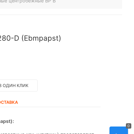
ные центробежные ВР В
280-D (Ebmpapst)
В ОДИН КЛИК
ОСТАВКА
apst):
0