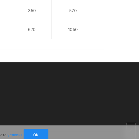
350
570
230 / 380
620
1050
230 / 380
аете
условия.
OK