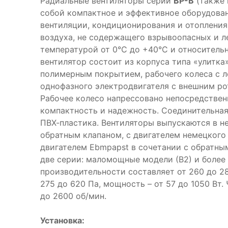
Радиальные вентиляторы серии
ВР-В
(также 
собой компактное и эффективное оборудова
вентиляции, кондиционирования и отопления
воздуха, не содержащего взрывоопасных и 
температурой от 0°С до +40°С и относитель
вентилятор состоит из корпуса типа «улитк
полимерным покрытием, рабочего колеса с л
однофазного электродвигателя с внешним р
Рабочее колесо напрессовано непосредственн
компактность и надежность. Соединительная
ПВХ-пластика. Вентиляторы выпускаются в не
обратным клапаном, с двигателем немецкого 
двигателем Ebmpapst в сочетании с обратны
две серии: маломощные модели (В2) и более
производительности составляет от 260 до 28
275 до 620 Па, мощность – от 57 до 1050 Вт.
до 2600 об/мин.
Установка: