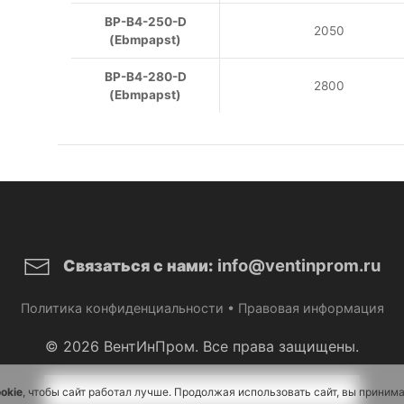
ВР-В4-250-D
2050
(Ebmpapst)
ВР-В4-280-D
2800
(Ebmpapst)
info@ventinprom.ru
Связаться с нами:
Политика конфиденциальности
•
Правовая информация
© 2026 ВентИнПром. Все права защищены.
okie
, чтобы сайт работал лучше. Продолжая использовать сайт, вы приним