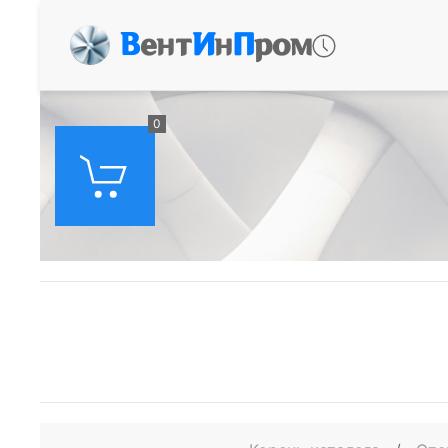
В
ент
И
н
П
ром
0