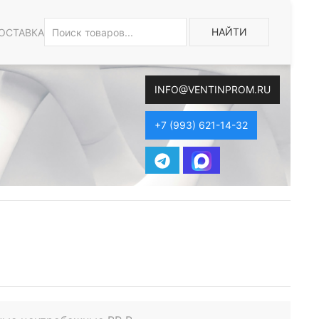
НАЙТИ
ОСТАВКА
INFO@VENTINPROM.RU
+7 (993) 621-14-32