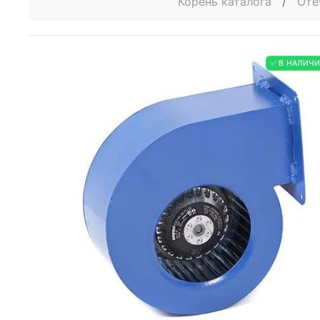
Корень каталога
/
Оте
✅ В НАЛИЧ