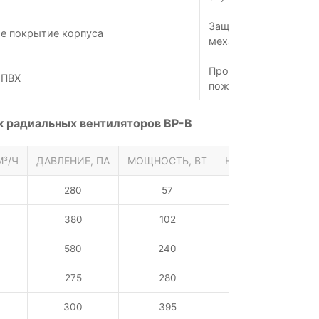
Защита от коррозии;
е покрытие корпуса
механическим повре
Простота подключени
 ПВХ
пожаробезопасность
к радиальных вентиляторов ВР-В
³/Ч
ДАВЛЕНИЕ, ПА
МОЩНОСТЬ, ВТ
НАПРЯЖЕНИЕ, В
280
57
230
380
102
230
580
240
230
275
280
230 / 380
300
395
230 / 380