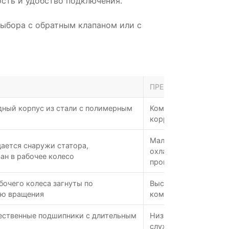
ость и удобство подключения.
выбора с обратным клапаном или с
ПРЕИМУЩЕСТВА
ный корпус из стали с полимерным
Компактность; высок
коррозионная стойк
Малые габариты; эф
ается снаружи статора,
охлаждение; высокая
ан в рабочее колесо
производительность
бочего колеса загнуты по
Высокое давление пр
ию вращения
компактность
ественные подшипники с длительным
Низкий уровень шума
службы