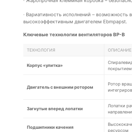
· Жаропрочная клеммная коробка – безопасн
· Вариативность исполнений – возможность 
высокоэффективным двигателем Ebmpapst.
Ключевые технологии вентиляторов ВР-В
ТЕХНОЛОГИЯ
ОПИСАНИЕ
Спиралевид
Корпус «улитка»
покрытием
Ротор вращ
Двигатель с внешним ротором
интегриров
Лопатки ра
Загнутые вперед лопатки
направлен
Высококач
Подшипники качения
ресурсом