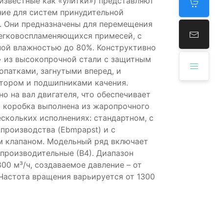
известные как «улитки») представляют
ние для систем принудительной
. Они предназначены для перемещения
легковоспламеняющихся примесей, с
ной влажностью до 80%. Конструктивно
а» из высокопрочной стали с защитным
опатками, загнутыми вперед, и
отором и подшипниками качения.
о на вал двигателя, что обеспечивает
 коробка выполнена из жаропрочного
скольких исполнениях: стандартном, с
производства (Ebmpapst) и с
м клапаном. Модельный ряд включает
 производительные (В4). Диапазон
00 м³/ч, создаваемое давление – от
 Частота вращения варьируется от 1300