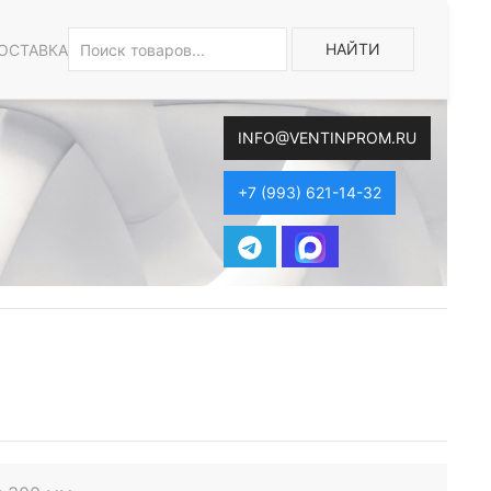
НАЙТИ
ОСТАВКА
INFO@VENTINPROM.RU
+7 (993) 621-14-32