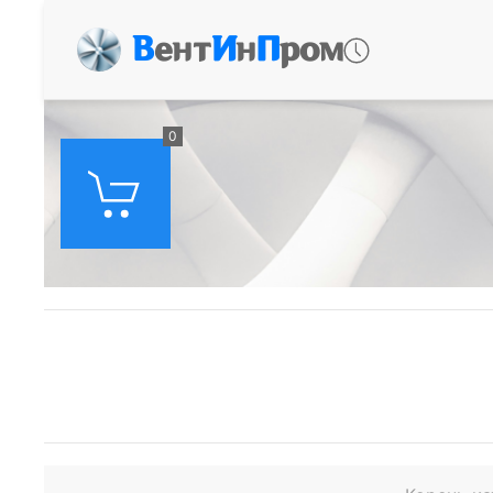
В
ент
И
н
П
ром
0