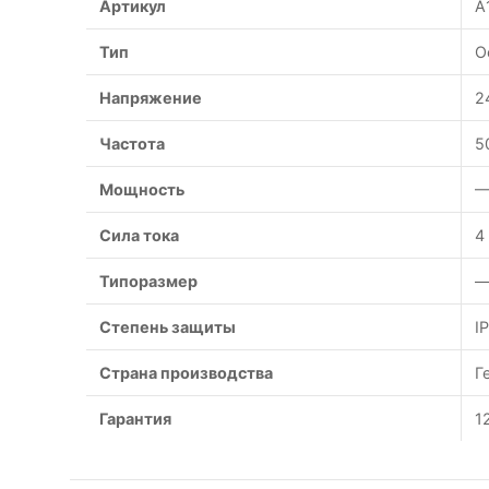
Артикул
A
Тип
О
Напряжение
2
Частота
5
Мощность
—
Сила тока
4
Типоразмер
—
Степень защиты
I
Страна производства
Г
Гарантия
1