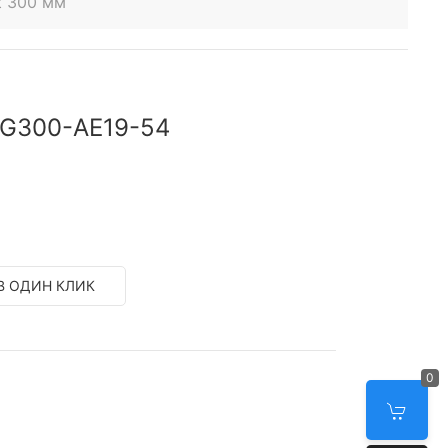
t 300 мм
1G300-AE19-54
В ОДИН КЛИК
0