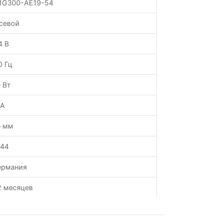
1G300-AE19-54
севой
4 В
0 Гц
 Вт
 А
 мм
P44
ермания
2 месяцев