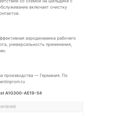
ветствии со схемой на шильдике с
обслуживание включает очистку
онтактов.
эффективная аэродинамика рабочего
бота, универсальность применения,
мы.
на производства — Германия. По
ntinprom.ru
pst A1G300-AE19-54
НАЧЕНИЕ