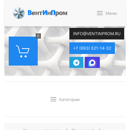
В
ент
И
н
П
ром
Меню
INFO@VENTINPROM.RU
0
+7 (993) 621-14-32
Категории