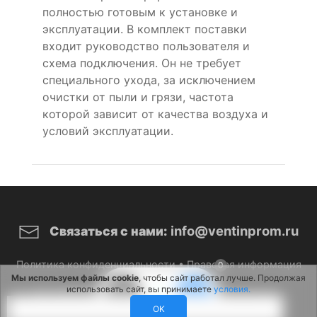
полностью готовым к установке и
эксплуатации. В комплект поставки
входит руководство пользователя и
схема подключения. Он не требует
специального ухода, за исключением
очистки от пыли и грязи, частота
которой зависит от качества воздуха и
условий эксплуатации.
info@ventinprom.ru
Связаться с нами:
Политика конфиденциальности
•
Правовая информация
0
Мы используем файлы cookie
, чтобы сайт работал лучше. Продолжая
использовать сайт, вы принимаете
условия.
© 2026 ВентИнПром. Все права защищены.
OK