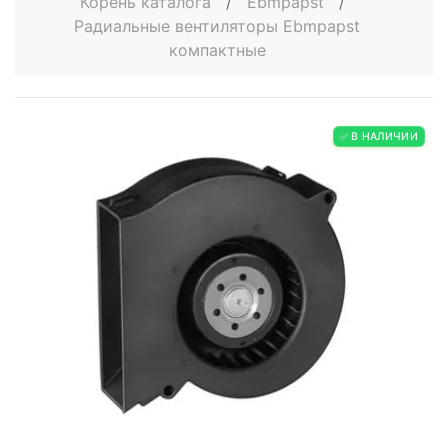
Корень каталога
/
Ebmpapst
/
Радиальные вентиляторы Ebmpapst
компактные
✅ В НАЛИЧИИ