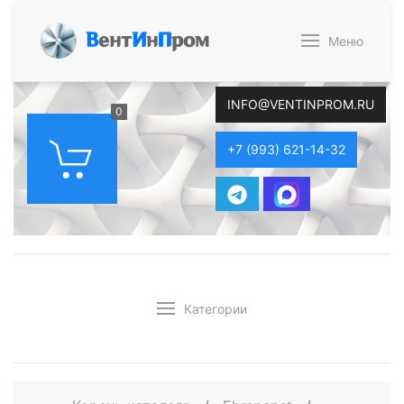
В
ент
И
н
П
ром
Меню
INFO@VENTINPROM.RU
0
+7 (993) 621-14-32
Категории