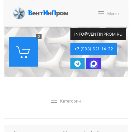
В
ент
И
н
П
ром
Меню
INFO@VENTINPROM.RU
0
+7 (993) 621-14-32
Категории