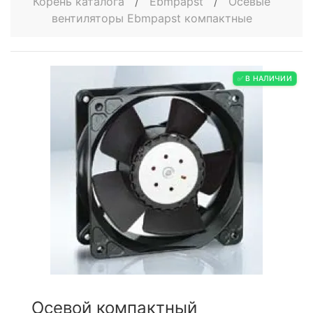
Корень каталога
/
Ebmpapst
/
Осевые
вентиляторы Ebmpapst компактные
✅ В НАЛИЧИИ
Осевой компактный