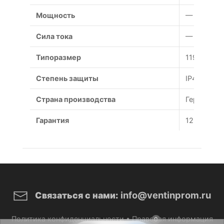
Мощность
— Вт
Сила тока
— А
Типоразмер
119x119x3
Степень защиты
IP44
Страна производства
Германия
Гарантия
12 месяце
info@ventinprom.ru
Связаться с нами:
Политика конфиденциальности
•
Правовая информация
0