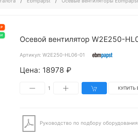
талога
/
Ebmpapst
/
Осевые вентиляторы Ebmpaps
АР
ИИ
Осевой вентилятор W2E250-HL
Артикул: W2E250-HL06-01
Цена: 18978 ₽
1
КУПИТЬ 
Руководство по подбору оборудования