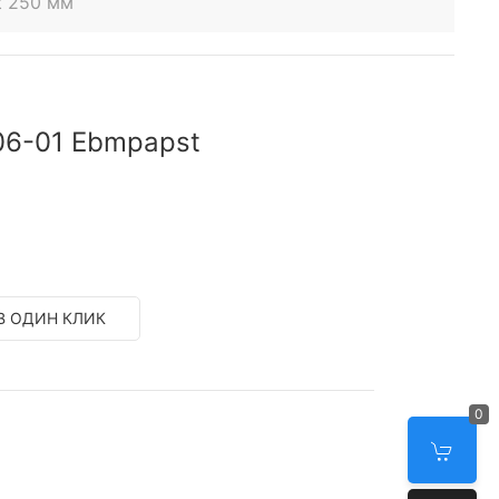
t 250 мм
06-01 Ebmpapst
В ОДИН КЛИК
0