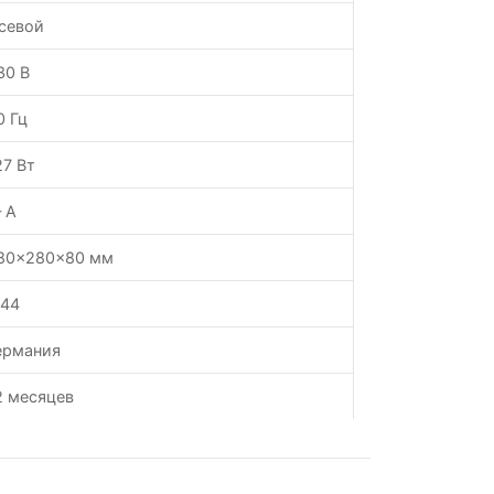
севой
30 В
0 Гц
27 Вт
 А
80x280x80 мм
P44
ермания
2 месяцев