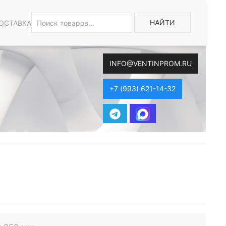
НАЙТИ
ОСТАВКА
INFO@VENTINPROM.RU
+7 (993) 621-14-32